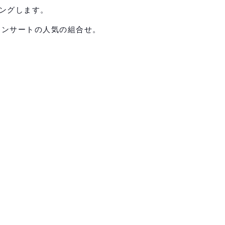
ングします。
ーインサートの人気の組合せ。
HOME
LCBについて
会社概要
事業内容