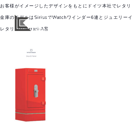
お客様がイメージしたデザインをもとにドイツ本社でレタリ
金庫のモデルはSiriusでWatchワインダー6連とジュエリ
レタリングferrari-A案