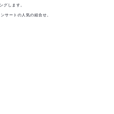
ングします。
ーインサートの人気の組合せ。
HOME
LCBについて
会社概要
事業内容