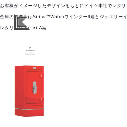
お客様がイメージしたデザインをもとにドイツ本社でレタリ
金庫のモデルはSiriusでWatchワインダー6連とジュエリ
レタリングferrari-A案